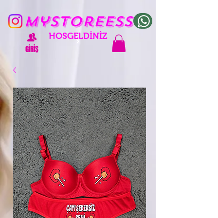
mystoreess
HOŞGELDİNİZ
GİRİŞ