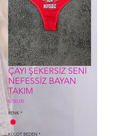
ÇAYI ŞEKERSİZ SENİ
NEFESSİZ BAYAN
TAKIM
Fiyat
₺750,00
RENK
*
KÜLOT BEDEN
*