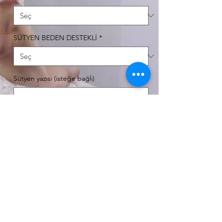
SÜTYEN BEDEN DESTEKLİ
*
Sütyen yazısı (isteğe bağlı)
0/500
Külot yazısı (isteğe bağlı)
0/500
Adet
*