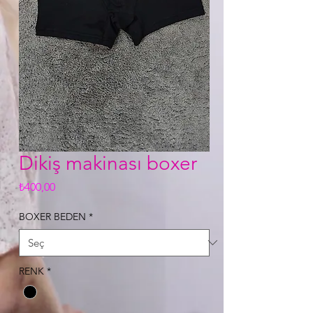
Dikiş makinası boxer
Fiyat
₺400,00
BOXER BEDEN
*
RENK
*