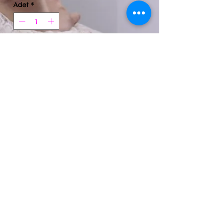
Adet
*
Sepete Ekle
%95 pamuk %5 elastan nefes alan
kumaş,baskılarımız makinada yıkama uygun
kesinlikle çıkma,çatlama vb.sorun
yaşamazsınız.Ürünlerimizi düşük
derecede(30') tersten yıkmanızı tavsiye
ederiz.Kişiye özel resim yazı baskısı hizmeti
sunuyoruz whatsapp dan iletişime geçmenizi
rica ederiz.