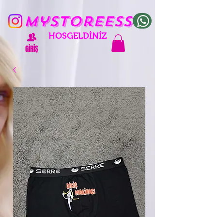
mystoreess
HOŞGELDİNİZ
GİRİŞ