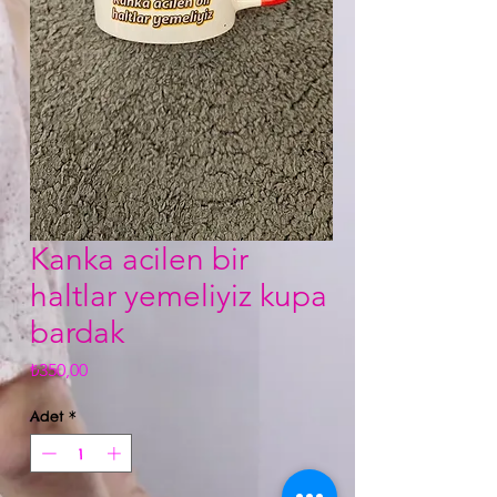
Kanka acilen bir
haltlar yemeliyiz kupa
bardak
Fiyat
₺350,00
Adet
*