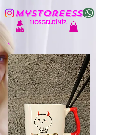
mystoreess
HOŞGELDİNİZ
GİRİŞ