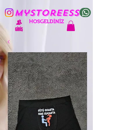
mystoreess
HOŞGELDİNİZ
GİRİŞ