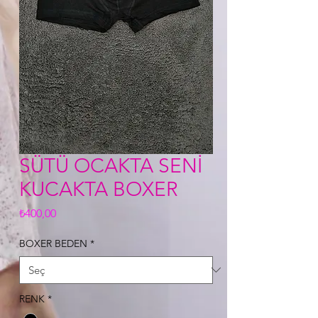
SÜTÜ OCAKTA SENİ
KUCAKTA BOXER
Fiyat
₺400,00
BOXER BEDEN
*
RENK
*