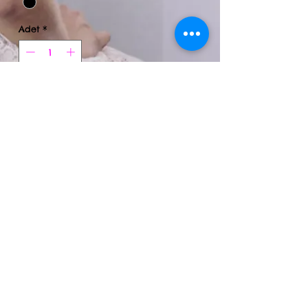
Adet
*
Sepete Ekle
%95 pamuk %5 elastan nefes alan
kumaş,baskılarımız makinada yıkama uygun
kesinlikle çıkma,çatlama vb.sorun
yaşamazsınız.Ürünlerimizi düşük
derecede(30') tersten yıkmanızı tavsiye
ederiz.Kişiye özel resim yazı baskısı hizmeti
sunuyoruz whatsapp dan iletişime geçmenizi
rica ederiz.